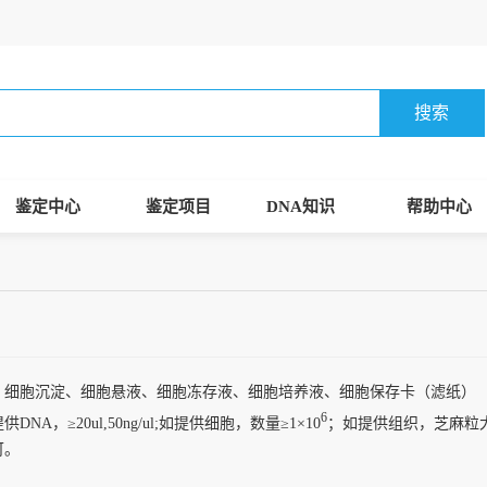
搜索
鉴定中心
鉴定项目
DNA知识
帮助中心
：细胞沉淀、细胞悬液、细胞冻存液、细胞培养液、细胞保存卡（滤纸）
6
NA，≥20ul,50ng/ul;如提供细胞，数量≥1×10
；如提供组织，芝麻粒大小
可。