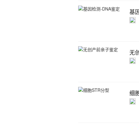
基因
无
细胞