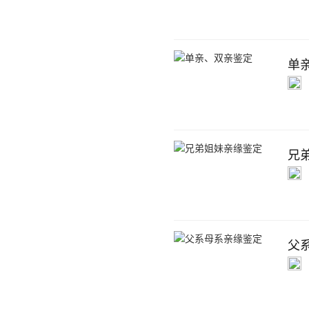
单
兄
父